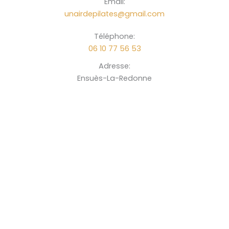
Email:
unairdepilates@gmail.com
Téléphone:
06 10 77 56 53
Adresse:
Ensuès-La-Redonne
N’hésitez pas à
nous contacter