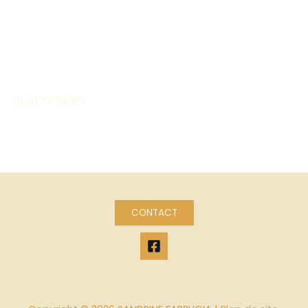
Vous avez une question ? Prenez contact avec nous !
Email:
unairdepilates@gmail.com
Téléphone:
06 10 77 56 53
CONTACT