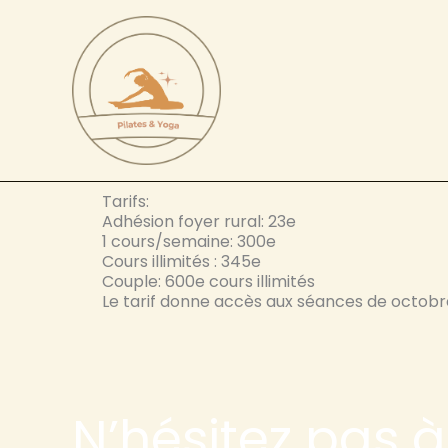
Aller
au
contenu
Tarifs:
Adhésion foyer rural: 23e
1 cours/semaine: 300e
Cours illimités : 345e
Couple: 600e cours illimités
Le tarif donne accès aux séances de octobre
N’hésitez pas 