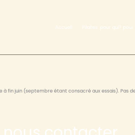
Accueil
Pilates: pour qui? pour
 à fin juin (septembre étant consacré aux essais). Pas d
à nous contacter