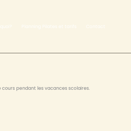
 quoi?
Planning Pilates et tarifs
Contact
e cours pendant les vacances scolaires.