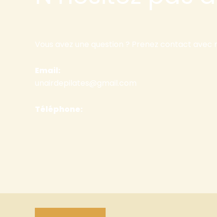
Vous avez une question ? Prenez contact avec n
Email:
unairdepilates@gmail.com
Téléphone:
06 10 77 56 53